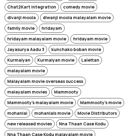
Chat2Kart integration
comedy movie
divanji moola
diwanji moola malayalam movie
family movie
hridayam
hridayam malayalam movie
hridayam movie
Jayasurya Aadu 3
kunchako boban movie
Kurmaiyan
Kurmaiyan movie
Lalettan
malayalam movie
Malayalam movie overseas success
malayalam movies
Mammooty
Mammooty's malayalam movie
Mammooty's movie
mohanlal
mohanlals movie
Movie Distributors
new released movies
Nna Thaan Case Kodu
Nna Thaan Case Kodu malayalam movie