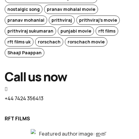
nostalgic song
pranav mohalal movie
pranav mohanlal
prithviraj
prithviraj's movie
prithviraj sukumaran
punjabi movie
rft films
rft films uk
rorschach
rorschach movie
Shaaji Paappan
Call us now
+44 7424 356413
RFT FILMS