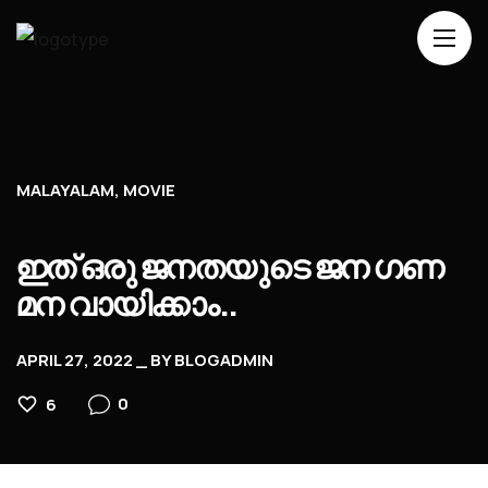
Home
About Us
Movies
MALAYALAM
MOVIE
Events
ഇത് ഒരു ജനതയുടെ ജന ഗണ
Blog
മന വായിക്കാം..
Contacts
APRIL 27, 2022
BY
BLOGADMIN
0
6