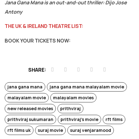
Jana Gana Mana is an out-and-out thriller: Dijo Jose
Antony
THE UK & IRELAND THEATRE LIST:
BOOK YOUR TICKETS NOW:
SHARE:
jana gana mana
jana gana mana malayalam movie
malayalam movie
malayalam movies
new released movies
prithviraj
prithviraj sukumaran
prithviraj's movie
rft films
rft films uk
suraj movie
suraj venjaramood