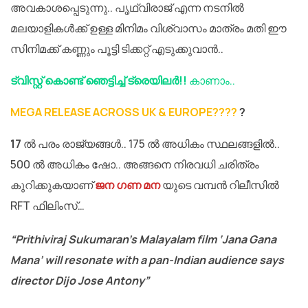
അവകാശപ്പെടുന്നു.. പൃഥ്വിരാജ് എന്ന നടനിൽ
മലയാളികൾക്ക് ഉള്ള മിനിമം വിശ്വാസം മാത്രം മതി ഈ
സിനിമക്ക് കണ്ണും പൂട്ടി ടിക്കറ്റ് എടുക്കുവാൻ..
ട്വിസ്റ്റ് കൊണ്ട് ഞെട്ടിച്ച് ട്രെയിലർ!!
കാണാം..
MEGA RELEASE ACROSS UK & EUROPE????
?
17
ൽ പരം രാജ്യങ്ങൾ.. 175 ൽ അധികം സ്ഥലങ്ങളിൽ..
500 ൽ അധികം ഷോ.. അങ്ങനെ നിരവധി ചരിത്രം
കുറിക്കുകയാണ്
ജന ഗണ മന
യുടെ വമ്പൻ റിലീസിൽ
RFT ഫിലിംസ്…
“Prithiviraj Sukumaran’s Malayalam film ‘Jana Gana
Mana’ will resonate with a pan-Indian audience says
director Dijo Jose Antony”