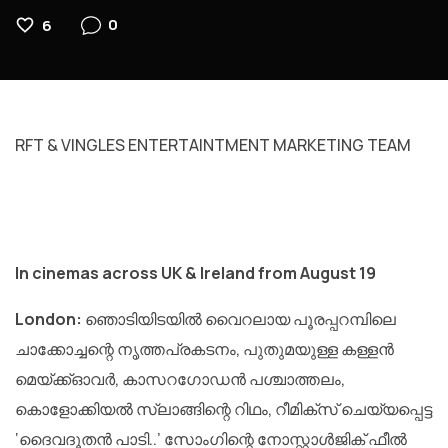
0
6
RFT & VINGLES ENTERTAINTMENT MARKETING TEAM
In cinemas across UK & Ireland from August 19
London:
ഞൊടിയിടയില്‍ വൈറലായ പൂരപ്പറമ്പിലെ
ചാക്കോച്ചന്റെ നൃത്തപ്രകടനം, പുതുമയുള്ള കള്ളന്‍
മെയ്ക്ക്ഓവര്‍, കാസറഗോഡന്‍ പശ്ചാത്തലം,
കൊളോക്കിയല്‍ സ്ലാങ്ങിന്റെ റിഥം, റീമിക്‌സ് ചെയ്യപ്പെട്ട
‘ദൈവദൂതന്‍ പാടി..’ സോംഗിന്റെ നോസ്റ്റാള്‍ജിക് ഫീല്‍