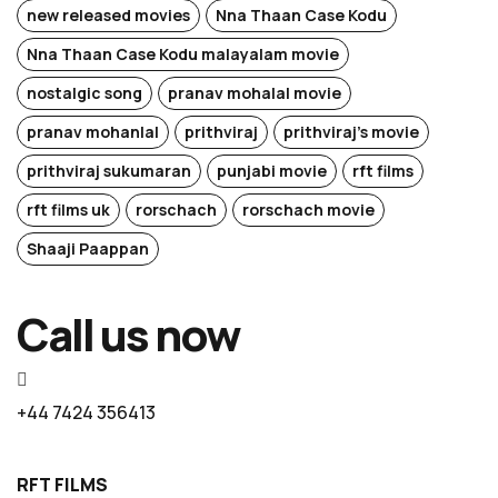
new released movies
Nna Thaan Case Kodu
Nna Thaan Case Kodu malayalam movie
nostalgic song
pranav mohalal movie
pranav mohanlal
prithviraj
prithviraj's movie
prithviraj sukumaran
punjabi movie
rft films
rft films uk
rorschach
rorschach movie
Shaaji Paappan
Call us now
+44 7424 356413
RFT FILMS