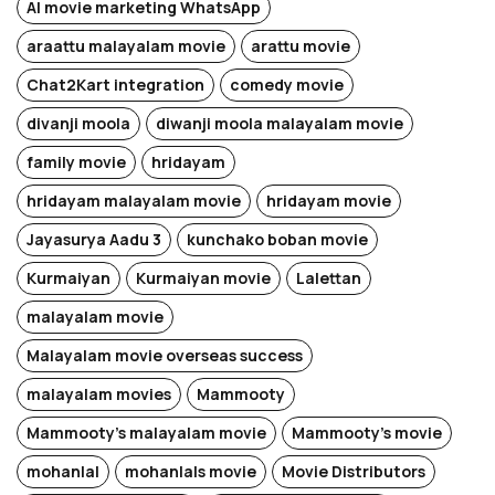
AI movie marketing WhatsApp
araattu malayalam movie
arattu movie
Chat2Kart integration
comedy movie
divanji moola
diwanji moola malayalam movie
family movie
hridayam
hridayam malayalam movie
hridayam movie
Jayasurya Aadu 3
kunchako boban movie
Kurmaiyan
Kurmaiyan movie
Lalettan
malayalam movie
Malayalam movie overseas success
malayalam movies
Mammooty
Mammooty's malayalam movie
Mammooty's movie
mohanlal
mohanlals movie
Movie Distributors