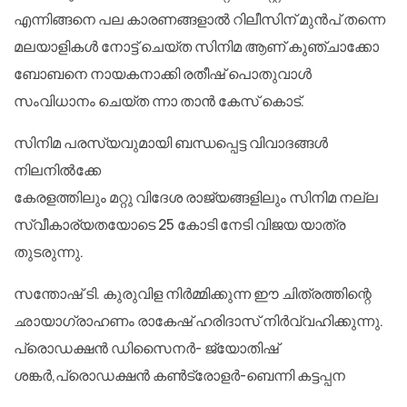
എന്നിങ്ങനെ പല കാരണങ്ങളാല്‍ റിലീസിന് മുന്‍പ് തന്നെ
മലയാളികള്‍ നോട്ട് ചെയ്ത സിനിമ ആണ് കുഞ്ചാക്കോ
ബോബനെ നായകനാക്കി രതീഷ് പൊതുവാൾ
സംവിധാനം ചെയ്ത ന്നാ താൻ കേസ് കൊട്.
സിനിമ പരസ്യവുമായി ബന്ധപ്പെട്ട വിവാദങ്ങൾ
നിലനിൽക്കേ
കേരളത്തിലും മറ്റു വിദേശ രാജ്യങ്ങളിലും സിനിമ നല്ല
സ്വീകാര്യതയോടെ 25 കോടി നേടി വിജയ യാത്ര
തുടരുന്നു.
സന്തോഷ് ടി. കുരുവിള നിർമ്മിക്കുന്ന ഈ ചിത്രത്തിന്റെ
ഛായാഗ്രാഹണം രാകേഷ് ഹരിദാസ് നിർവ്വഹിക്കുന്നു.
പ്രൊഡക്ഷൻ ഡിസൈനർ- ജ്യോതിഷ്
ശങ്കർ,പ്രൊഡക്ഷൻ കൺട്രോളർ-ബെന്നി കട്ടപ്പന