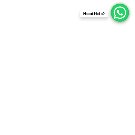
Need Help?
info@rftfilms.co.uk
+44
7424
RFT Films
356413