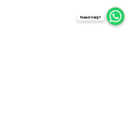
Need Help?
info@rftfilms.co.uk
+44
7424
RFT Films
356413