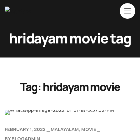
Home
hridayam movie tag
About Us
Movies
Events
Blog
Tag:
hridayam movie
Contacts
FEBRUARY 1, 2022
MALAYALAM
MOVIE
BY
BLOGADMIN