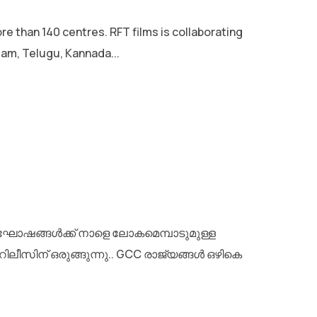
e than 140 centres. RFT films is collaborating
lam, Telugu, Kannada...
ഘോഷങ്ങൾക്ക് നാളെ ലോകമെമ്പാടുമുള്ള
ലീസിന് ഒരുങ്ങുന്നു.. GCC രാജ്യങ്ങൾ ഒഴികെ