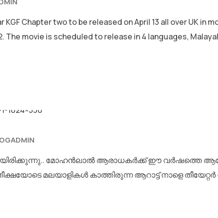
DMIN
GF Chapter two to be released on April 13 all over UK in mor
 2. The movie is scheduled to release in 4 languages, Malaya
LOGADMIN
മം ആയിരിക്കുന്നു.. മോഹൻലാൽ ആരാധകർക്ക് ഈ വർഷത്തെ ആ
്ഷയോടെ മലയാളികൾ കാത്തിരുന്ന ആറാട്ട് നാളെ തീയേറ്റർ റി