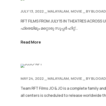
JULY 13, 2022
MALAYALAM
MOVIE
BY
BLOGAD
RFT FILMS FROM JULY 15 IN THEATRES ACROSS U
ഫ്രെയിമും മറ്റൊരു സൂപ്പർ ഹിറ്റ്...
Read More
MAY 24, 2022
MALAYALAM
MOVIE
BY
BLOGAD
Team RFT Films JO & JO is a complete family and
all centers is scheduled to release worldwide th