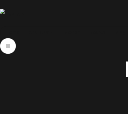
Home
Home
About Us
Movies
Events
Blog
About Us
Movies
Events
Blog
Contacts