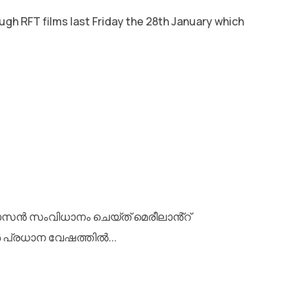
gh RFT films last Friday the 28th January which
നിവാസൻ സംവിധാനം ചെയ്ത് മെരീലാൻ്റ്
പ്രധാന വേഷത്തിൽ...