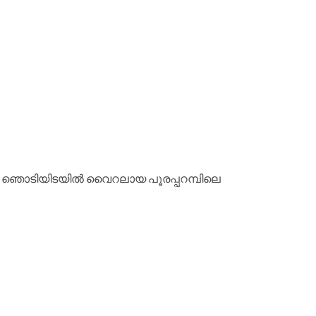
on: ഞൊടിയിടയില്‍ വൈറലായ പൂരപ്പറമ്പിലെ