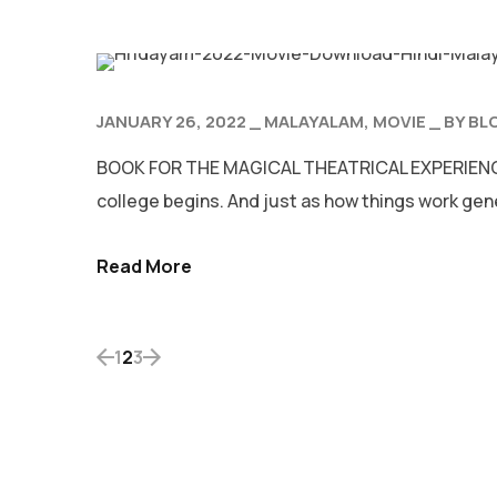
JANUARY 26, 2022
MALAYALAM
MOVIE
BY
BL
BOOK FOR THE MAGICAL THEATRICAL EXPERIENCE NE
college begins. And just as how things work gener
Read More
1
2
3