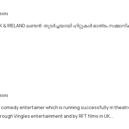
MIN
K & IRELAND ലണ്ടൻ: തുടർച്ചയായി ഹിറ്റുകൾ മാത്രം സമ്മാന
MIN
 comedy entertainer which is running successfully in theat
rough Vingles entertainment and by RFT films in UK...