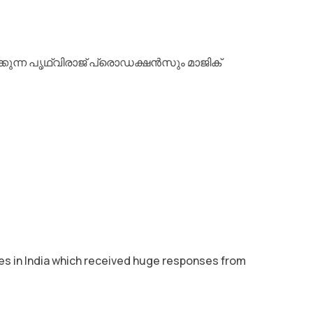
ിക്കുന്ന പൃഥ്വിരാജ് പ്രൊഡക്ഷൻസും മാജിക്
res in India which received huge responses from