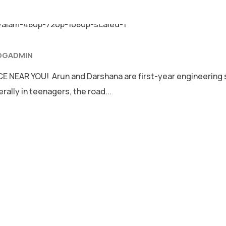
OGADMIN
AR YOU! Arun and Darshana are first-year engineering stud
ally in teenagers, the road...