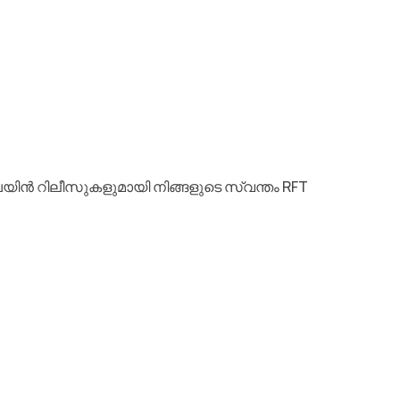
ചെയിൻ റിലീസുകളുമായി നിങ്ങളുടെ സ്വന്തം RFT