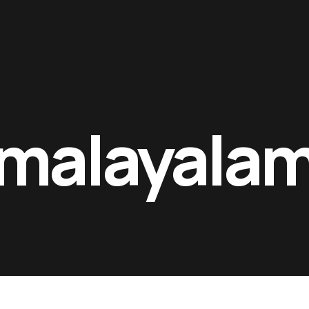
Contacts
malayala