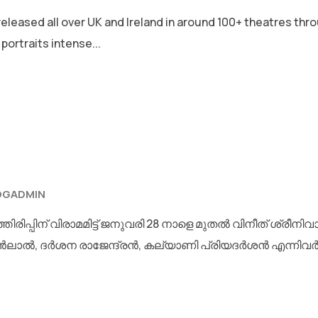
ased all over UK and Ireland in around 100+ theatres throu
portraits intense...
OGADMIN
രിപ്പിന് വിരാമമിട്ട് ജനുവരി 28 നാളെ മുതൽ വിനീത് ശ്രീ
ൽ, ദർശന രാജേന്ദ്രൻ, കല്യാണി പ്രിയദർശൻ എന്നിവർ 